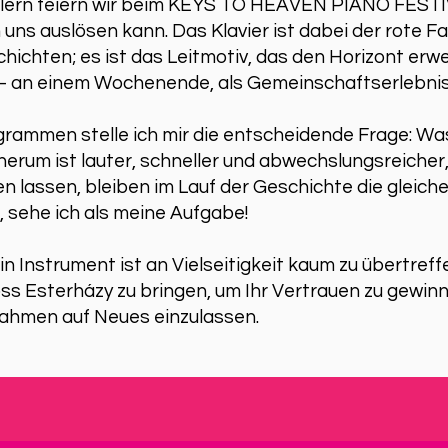
tlern feiern wir beim KEYS TO HEAVEN PIANO FESTI
n uns auslösen kann. Das Klavier ist dabei der rote 
chichten; es ist das Leitmotiv, das den Horizont erw
f – an einem Wochenende, als Gemeinschaftserlebnis
rammen stelle ich mir die entscheidende Frage: Wa
erum ist lauter, schneller und abwechslungsreicher,
 lassen, bleiben im Lauf der Geschichte die gleiche
, sehe ich als meine Aufgabe!
terviews mit MARIA RAD
ein Instrument ist an Vielseitigkeit kaum zu übertreffe
ss Esterházy zu bringen, um Ihr Vertrauen zu gewinne
ahmen auf Neues einzulassen.