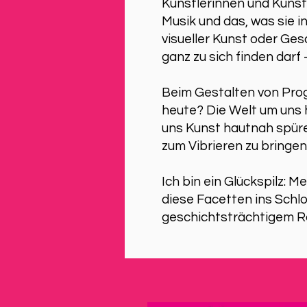
Künstlerinnen und Küns
Musik und das, was sie i
visueller Kunst oder Ges
ganz zu sich finden dar
Beim Gestalten von Prog
heute? Die Welt um uns h
uns Kunst hautnah spüren
zum Vibrieren zu bringen
In
Ich bin ein Glückspilz: M
diese Facetten ins Schlo
geschichtsträchtigem R