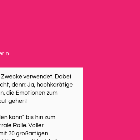
erin
ne Zwecke verwendet. Dabei
ht, denn: Ja, hochkarätige
rn, die Emotionen zum
aut gehen!
len kann“ bis hin zum
ale Rolle. Voller
it 30 großartigen