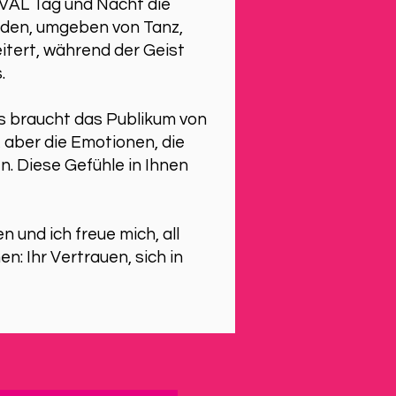
VAL Tag und Nacht die
Faden, umgeben von Tanz,
eitert, während der Geist
.
s braucht das Publikum von
 aber die Emotionen, die
n. Diese Gefühle in Ihnen
UTU:
n und ich freue mich, all
n: Ihr Vertrauen, sich in