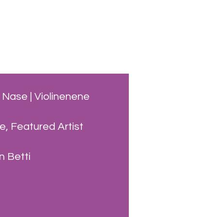
n Nase | Violinenene
ne, Featured Artist
n Betti