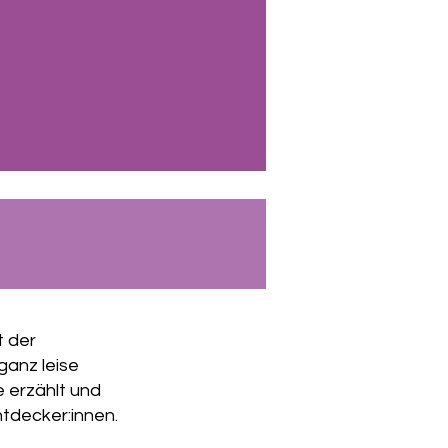
t der
ganz leise
e erzählt und
ntdecker:innen.