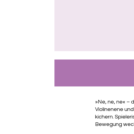
»Ne, ne, ne« – d
Violinenene un
kichern. Spieler
Bewegung weckt 