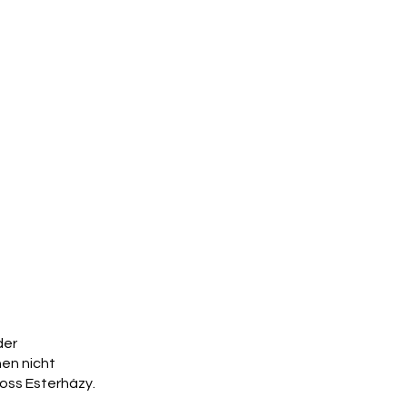
der
en nicht
oss Esterházy.