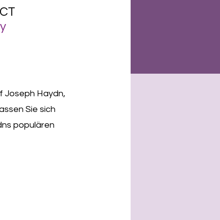
ECT
y
auf Joseph Haydn,
assen Sie sich
dns populären