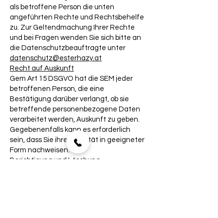
als betroffene Person die unten
angeführten Rechte und Rechtsbehelfe
zu. Zur Geltendmachung Ihrer Rechte
und bei Fragen wenden Sie sich bitte an
die Datenschutzbeauftragte unter
datenschutz@esterhazy.at
Recht auf Auskunft
Gem Art 15 DSGVO hat die SEM jeder
betroffenen Person, die eine
Bestätigung darüber verlangt, ob sie
betreffende personenbezogene Daten
verarbeitet werden, Auskunft zu geben.
Gegebenenfalls kann es erforderlich
sein, dass Sie ihre Identität in geeigneter
Form nachweisen.
Berichtigung und Löschung
Gem. Art 16 DSGVO haben Sie als
betroffene Person das Recht,
unverzüglich die Berichtigung Sie
betreffender unrichtiger
personenbezogener Daten bzw – unter