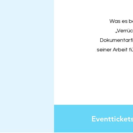
Was es be
„Verrüc
Dokumentarfil
seiner Arbeit f
Eventticket