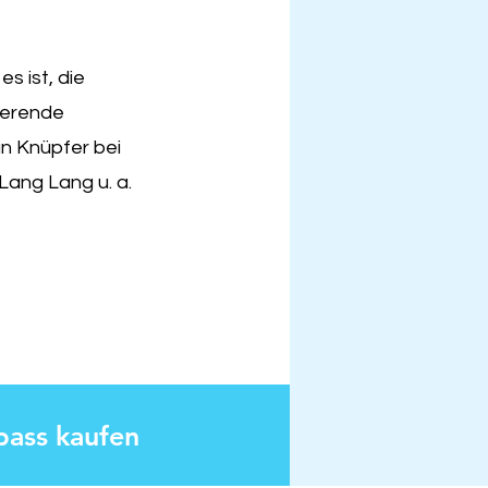
s ist, die
nierende
n Knüpfer bei
 Lang Lang u. a.
pass kaufen