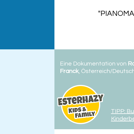
"PIANOMA
Eine Dokumentation von
Ro
Franck
, Österreich/Deutsc
TIPP: Bu
Kinderb