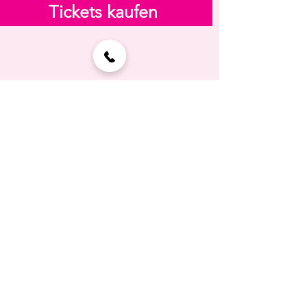
Tickets kaufen
DATENSCHUTZ
IMPRESSUM
PRESSE
©2026 Schloss Esterházy
Management GmbH